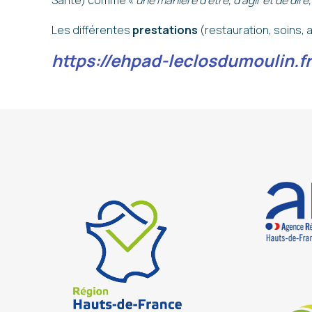
Santé) comme «
une manière d’être, d’agir et de dir
Les différentes
prestations
(restauration, soins,
https://ehpad-leclosdumoulin.fr