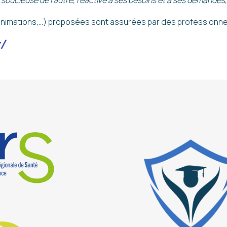
e, soucieuse de l’autre, réactive à ses besoins et à ses demande
 animations,…) proposées sont assurées par des professionnel
/