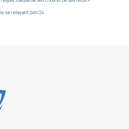
s, respectueuse de ses choix et de ses refus
».
s se relayant 24h/24.