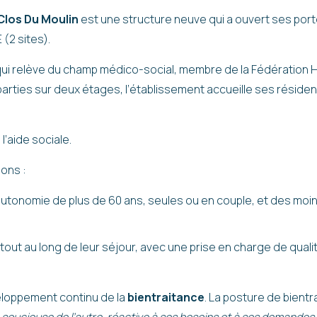
e Clos Du Moulin
est une structure neuve qui a ouvert ses portes
(2 sites).
ui relève du champ médico-social, membre de la Fédération Ho
arties sur deux étages, l’établissement accueille ses rés
 l’aide sociale.
ions :
tonomie de plus de 60 ans, seules ou en couple, et des moin
tout au long de leur séjour, avec une prise en charge de quali
veloppement continu de la
bientraitance
. La posture de bientr