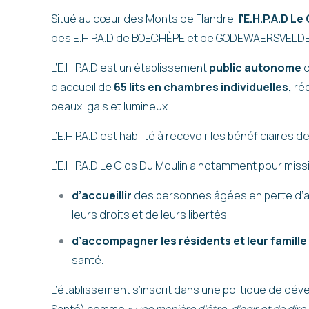
Situé au cœur des Monts de Flandre,
l’E.H.P.A.D L
des E.H.P.A.D de BOECHÈPE et de GODEWAERSVELDE 
L’E.H.P.A.D est un établissement
public autonome
q
d’accueil de
65 lits en chambres individuelles,
rép
beaux, gais et lumineux.
L’E.H.P.A.D est habilité à recevoir les bénéficiaires de
L’E.H.P.A.D Le Clos Du Moulin a notamment pour miss
d’accueillir
des personnes âgées en perte d’au
leurs droits et de leurs libertés.
d’accompagner les résidents et leur famille
santé.
L’établissement s’inscrit dans une politique de dé