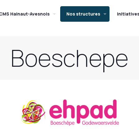
CMS Hainaut-Avesnois
Nos structures
Initiative
Boeschepe