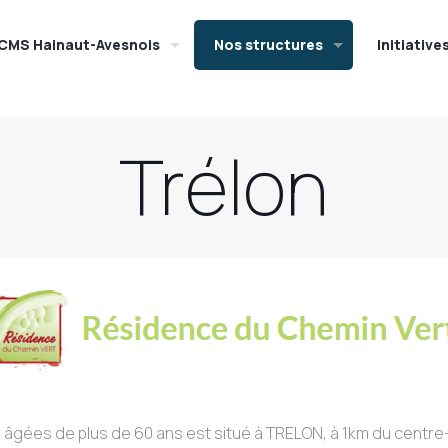
CMS Hainaut-Avesnois
Nos structures
Initiative
Trélon
es de plus de 60 ans est situé à TRELON, à 1km du centre-vil