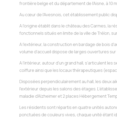
frontière belge et du département de l’Aisne, à 10
Au cœur de l’Avesnois, cet établissement public disp
A l’origine établit dans le château des Carmes, la 
fonctionnels situés en limite de la ville de Trélon, su
A l’extérieur, la construction en bardage de bois d’
volume d’accueil dispose de larges ouvertures sur 
A l’intérieur, autour d’un grand hall, s’articulent les 
coiffure ainsi que les locaux thérapeutiques (espa
Disposées perpendiculairement au hall, les deux a
l’extérieur depuis les salons des étages. L’établi
maladie d’Alzheimer et 2 places Hébergement Temp
Les résidents sont répartis en quatre unités auton
ponctuées de couleurs vives, chaque unité étant ide