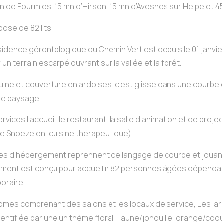
 mn de Fourmies, 15 mn d’Hirson, 15 mn d’Avesnes sur Helpe et
ose de 82 lits.
résidence gérontologique du Chemin Vert est depuis le 01 janv
r un terrain escarpé ouvrant sur la vallée et la forêt.
aulne et couverture en ardoises, c’est glissé dans une courbe d
le paysage.
services l’accueil, le restaurant, la salle d’animation et de projec
ce Snoezelen, cuisine thérapeutique).
iles d’hébergement reprennent ce langage de courbe et jouant
ssement est conçu pour accueillir 82 personnes âgées dépenda
oraire.
omes comprenant des salons et les locaux de service, Les larg
ntifiée par une un thème floral : jaune/jonquille, orange/coqu